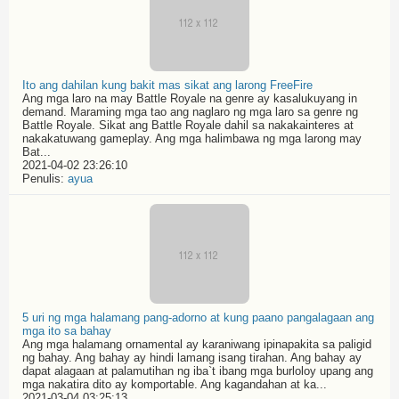
Ito ang dahilan kung bakit mas sikat ang larong FreeFire
Ang mga laro na may Battle Royale na genre ay kasalukuyang in
demand. Maraming mga tao ang naglaro ng mga laro sa genre ng
Battle Royale. Sikat ang Battle Royale dahil sa nakakainteres at
nakakatuwang gameplay. Ang mga halimbawa ng mga larong may
Bat...
2021-04-02 23:26:10
Penulis:
ayua
5 uri ng mga halamang pang-adorno at kung paano pangalagaan ang
mga ito sa bahay
Ang mga halamang ornamental ay karaniwang ipinapakita sa paligid
ng bahay. Ang bahay ay hindi lamang isang tirahan. Ang bahay ay
dapat alagaan at palamutihan ng iba`t ibang mga burloloy upang ang
mga nakatira dito ay komportable. Ang kagandahan at ka...
2021-03-04 03:25:13