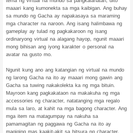
tema ng virtual na mundo sa pangkalahatan, dito
maaari kang kumonekta sa mga kaibigan. Ang buhay
sa mundo ng Gacha ay napakasaya sa maraming
mga character na naroon. Ang isang halimbawa ng
gameplay ay tulad ng pagkakaroon ng isang
ordinaryong virtual na alagang hayop, ngunit maaari
mong bihisan ang iyong karakter o personal na
avatar na gusto mo.
Ngunit kung ano ang katangian ng virtual na mundo
ng larong Gacha na ito ay maaari mong gawin ang
Gacha sa tuwing nakakolekta ka ng mga bituin.
Mayroon kang pagkakataon na makakuha ng mga
accessories ng character, natatanging mga regalo
mula sa laro, at kahit na mga bagong character. Ang
mga item na matagumpay na nakuha sa
pamamagitan ng paggawa ng Gacha na ito ay
magiging mas kaakit-akit sa hitsura ng character.