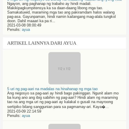
Ngayon, ang paghanap ng trabaho ay hindi madali.
Makikipagkumpitensya ka sa daan-daang libong mga tao.
Samakatuwid, maraming mga tao ang pakiramdam halos walang
pag-asa. Gayunpaman, hindi namin kailangang mag-alala tungkol
doon. Dahil maaari ka pa ri...
2021-03-08 08:00:49
Penulis:
ayua
ARTIKEL LAINNYA DARI AYUA
5 uri ng pag-aari na madalas na hinahanap ng mga tao
Ang negosyo sa pag-aari ay hindi bago pakinggan. Ngunit alam mo
ba kung ano ang ibig sabihin ng pag-aari? Hindi alam ng maraming
tao na ang mga uri ng pag-aari ay kalakal o gusali na mayroong
sertipiko bilang sanggunian para sa pagmamay-ari. Kaya�...
2021-03-09 22:14:59
Penulis:
ayua