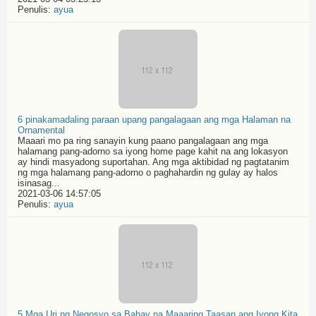
Penulis:
ayua
6 pinakamadaling paraan upang pangalagaan ang mga Halaman na
Ornamental
Maaari mo pa ring sanayin kung paano pangalagaan ang mga
halamang pang-adorno sa iyong home page kahit na ang lokasyon
ay hindi masyadong suportahan. Ang mga aktibidad ng pagtatanim
ng mga halamang pang-adorno o paghahardin ng gulay ay halos
isinasag...
2021-03-06 14:57:05
Penulis:
ayua
5 Mga Uri ng Negosyo sa Bahay na Maaaring Taasan ang Iyong Kita