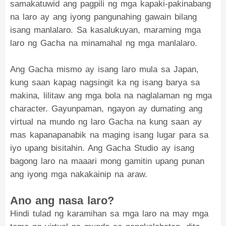
samakatuwid ang pagpili ng mga kapaki-pakinabang
na laro ay ang iyong pangunahing gawain bilang
isang manlalaro. Sa kasalukuyan, maraming mga
laro ng Gacha na minamahal ng mga manlalaro.
Ang Gacha mismo ay isang laro mula sa Japan,
kung saan kapag nagsingit ka ng isang barya sa
makina, lilitaw ang mga bola na naglalaman ng mga
character. Gayunpaman, ngayon ay dumating ang
virtual na mundo ng laro Gacha na kung saan ay
mas kapanapanabik na maging isang lugar para sa
iyo upang bisitahin. Ang Gacha Studio ay isang
bagong laro na maaari mong gamitin upang punan
ang iyong mga nakakainip na araw.
Ano ang nasa laro?
Hindi tulad ng karamihan sa mga laro na may mga