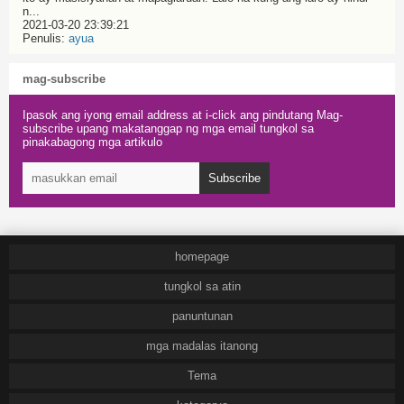
n...
2021-03-20 23:39:21
Penulis:
ayua
mag-subscribe
Ipasok ang iyong email address at i-click ang pindutang Mag-
subscribe upang makatanggap ng mga email tungkol sa
pinakabagong mga artikulo
Subscribe
homepage
tungkol sa atin
panuntunan
mga madalas itanong
Tema