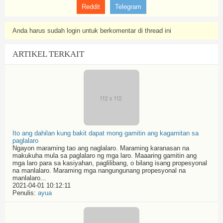
Reddit
Telegram
Anda harus sudah login untuk berkomentar di thread ini
ARTIKEL TERKAIT
Ito ang dahilan kung bakit dapat mong gamitin ang kagamitan sa
paglalaro
Ngayon maraming tao ang naglalaro. Maraming karanasan na
makukuha mula sa paglalaro ng mga laro. Maaaring gamitin ang
mga laro para sa kasiyahan, paglilibang, o bilang isang propesyonal
na manlalaro. Maraming mga nangungunang propesyonal na
manlalaro...
2021-04-01 10:12:11
Penulis:
ayua