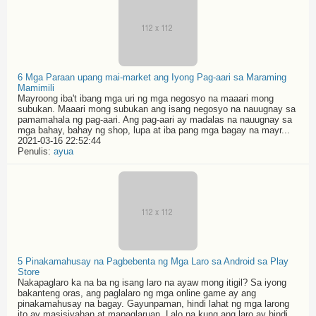
6 Mga Paraan upang mai-market ang Iyong Pag-aari sa Maraming
Mamimili
Mayroong iba't ibang mga uri ng mga negosyo na maaari mong
subukan. Maaari mong subukan ang isang negosyo na nauugnay sa
pamamahala ng pag-aari. Ang pag-aari ay madalas na nauugnay sa
mga bahay, bahay ng shop, lupa at iba pang mga bagay na mayr...
2021-03-16 22:52:44
Penulis:
ayua
5 Pinakamahusay na Pagbebenta ng Mga Laro sa Android sa Play
Store
Nakapaglaro ka na ba ng isang laro na ayaw mong itigil? Sa iyong
bakanteng oras, ang paglalaro ng mga online game ay ang
pinakamahusay na bagay. Gayunpaman, hindi lahat ng mga larong
ito ay masisiyahan at mapaglaruan. Lalo na kung ang laro ay hindi