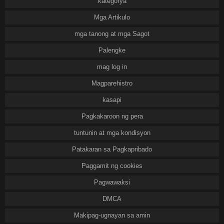
kategorya
Mga Artikulo
mga tanong at mga Sagot
Palengke
mag log in
Magparehistro
kasapi
Pagkakaroon ng pera
tuntunin at mga kondisyon
Patakaran sa Pagkapribado
Paggamit ng cookies
Pagwawaksi
DMCA
Makipag-ugnayan sa amin