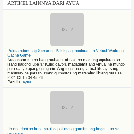
ARTIKEL LAINNYA DARI AYUA
Pakiramdam ang Sense ng Pakikipagsapalaran sa Virtual World ng
Gacha Game
Naranasan mo na bang mabagot at nais na makipagsapalaran sa
isang bagong lupain? Kung gayon, magagamit ang virtual na mundo
para sa iyo upang galugarin. Ang mga larong virtual life ay isang
mahusay na paraan upang gumastos ng maraming libreng oras sa...
2021-03-15 04:45:28
Penulis:
ayua
Ito ang dahilan kung bakit dapat mong gamitin ang kagamitan sa
paglalaro