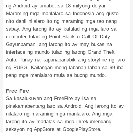
ng Android ay umabot sa 18 milyong dolyar.
Maraming mga manlalaro sa Indonesia ang gusto
nito dahil nilalaro ito ng maraming mga tao nang
sabay. Ang larong ito ay katulad ng mga laro sa
computer tulad ng Point Blank o Call Of Duty.
Gayunpaman, ang larong ito ay may bukas na
interface ng mundo tulad ng larong Grand Theft
Auto. Tunay na kapanapanabik ang storyline ng laro
ng PUBG. Kailangan mong labanan laban sa 99 iba
pang mga manlalaro mula sa buong mundo.
Free Fire
Sa kasalukuyan ang FreeFire ay isa sa
pinakamabentang laro sa Android. Ang larong ito ay
nilalaro ng maraming mga manlalaro. Ang mga
larong ito ay madalas sa mga inirekumendang
seksyon ng AppStore at GooglePlayStore.