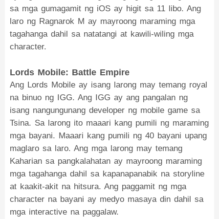
sa mga gumagamit ng iOS ay higit sa 11 libo. Ang
laro ng Ragnarok M ay mayroong maraming mga
tagahanga dahil sa natatangi at kawili-wiling mga
character.
Lords Mobile: Battle Empire
Ang Lords Mobile ay isang larong may temang royal
na binuo ng IGG. Ang IGG ay ang pangalan ng
isang nangungunang developer ng mobile game sa
Tsina. Sa larong ito maaari kang pumili ng maraming
mga bayani. Maaari kang pumili ng 40 bayani upang
maglaro sa laro. Ang mga larong may temang
Kaharian sa pangkalahatan ay mayroong maraming
mga tagahanga dahil sa kapanapanabik na storyline
at kaakit-akit na hitsura. Ang paggamit ng mga
character na bayani ay medyo masaya din dahil sa
mga interactive na paggalaw.