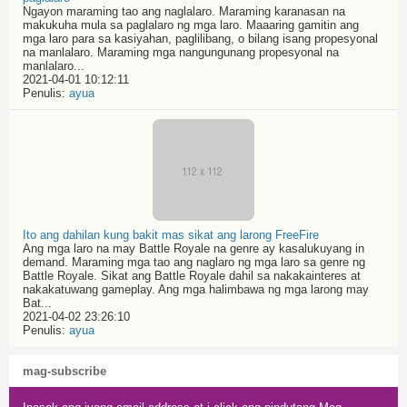
Ngayon maraming tao ang naglalaro. Maraming karanasan na
makukuha mula sa paglalaro ng mga laro. Maaaring gamitin ang
mga laro para sa kasiyahan, paglilibang, o bilang isang propesyonal
na manlalaro. Maraming mga nangungunang propesyonal na
manlalaro...
2021-04-01 10:12:11
Penulis:
ayua
Ito ang dahilan kung bakit mas sikat ang larong FreeFire
Ang mga laro na may Battle Royale na genre ay kasalukuyang in
demand. Maraming mga tao ang naglaro ng mga laro sa genre ng
Battle Royale. Sikat ang Battle Royale dahil sa nakakainteres at
nakakatuwang gameplay. Ang mga halimbawa ng mga larong may
Bat...
2021-04-02 23:26:10
Penulis:
ayua
mag-subscribe