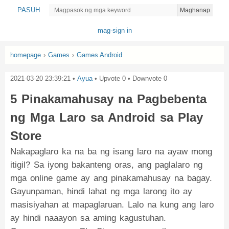
PASUH
Maghanap
mag-sign in
homepage
›
Games
›
Games Android
2021-03-20 23:39:21
•
Ayua
• Upvote
0
• Downvote
0
5 Pinakamahusay na Pagbebenta
ng Mga Laro sa Android sa Play
Store
Nakapaglaro ka na ba ng isang laro na ayaw mong
itigil? Sa iyong bakanteng oras, ang paglalaro ng
mga online game ay ang pinakamahusay na bagay.
Gayunpaman, hindi lahat ng mga larong ito ay
masisiyahan at mapaglaruan. Lalo na kung ang laro
ay hindi naaayon sa aming kagustuhan.