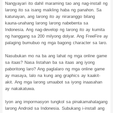
Nangyayari ito dahil maraming tao ang nag-install ng
larong ito sa isang maikling haba ng panahon. Sa
katunayan, ang larong ito ay niraranggo bilang
kauna-unahang larong larong nabebenta sa
Indonesia. Ang nag-develop ng larong ito ay kumita
ng hanggang sa 200 milyong dolyar. Ang FreeFire ay
palaging bumubuo ng mga bagong character sa laro.
Nasubukan mo na ba ang lahat ng mga online game
sa itaas? Nasa listahan ba sa itaas ang iyong
paboritong laro? Ang paglalaro ng mga online game
ay masaya, lalo na kung ang graphics ay kaakit-
akit. Ang mga larong umaabot sa iyong inaasahan
ay nakakatuwa.
Iyon ang impormasyon tungkol sa pinakamahalagang
larong Android sa Indonesia. Subukang i-install ang