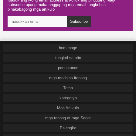
Ipasok ang iyong email address at i-click ang pindutang Mag-
subscribe upang makatanggap ng mga email tungkol sa
pinakabagong mga artikulo
Subscribe
homepage
tungkol sa atin
panuntunan
mga madalas itanong
Tema
kategorya
Mga Artikulo
mga tanong at mga Sagot
Palengke