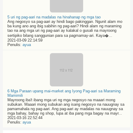
5 uri ng pag-aari na madalas na hinahanap ng mga tao
Ang negosyo sa pag-aari ay hindi bago pakinggan. Ngunit alam mo
ba kung ano ang ibig sabihin ng pag-aari? Hindi alam ng maraming
tao na ang mga uri ng pag-aari ay kalakal o gusali na mayroong
sertipiko bilang sanggunian para sa pagmamay-ari. Kaya�...
2021-03-09 22:14:59
Penulis:
ayua
6 Mga Paraan upang mai-market ang Iyong Pag-aari sa Maraming
Mamimili
Mayroong iba't ibang mga uri ng mga negosyo na maaari mong
subukan. Maaari mong subukan ang isang negosyo na nauugnay sa
pamamahala ng pag-aari. Ang pag-aari ay madalas na nauugnay sa
mga bahay, bahay ng shop, lupa at iba pang mga bagay na mayr...
2021-03-16 22:52:44
Penulis:
ayua