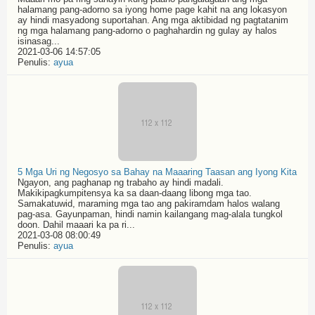
halamang pang-adorno sa iyong home page kahit na ang lokasyon
ay hindi masyadong suportahan. Ang mga aktibidad ng pagtatanim
ng mga halamang pang-adorno o paghahardin ng gulay ay halos
isinasag...
2021-03-06 14:57:05
Penulis:
ayua
5 Mga Uri ng Negosyo sa Bahay na Maaaring Taasan ang Iyong Kita
Ngayon, ang paghanap ng trabaho ay hindi madali.
Makikipagkumpitensya ka sa daan-daang libong mga tao.
Samakatuwid, maraming mga tao ang pakiramdam halos walang
pag-asa. Gayunpaman, hindi namin kailangang mag-alala tungkol
doon. Dahil maaari ka pa ri...
2021-03-08 08:00:49
Penulis:
ayua