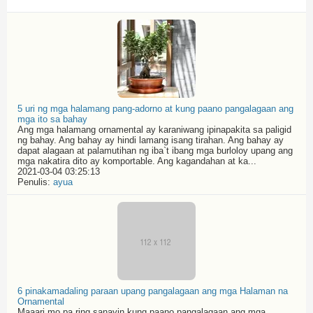
5 uri ng mga halamang pang-adorno at kung paano pangalagaan ang
mga ito sa bahay
Ang mga halamang ornamental ay karaniwang ipinapakita sa paligid
ng bahay. Ang bahay ay hindi lamang isang tirahan. Ang bahay ay
dapat alagaan at palamutihan ng iba`t ibang mga burloloy upang ang
mga nakatira dito ay komportable. Ang kagandahan at ka...
2021-03-04 03:25:13
Penulis:
ayua
6 pinakamadaling paraan upang pangalagaan ang mga Halaman na
Ornamental
Maaari mo pa ring sanayin kung paano pangalagaan ang mga