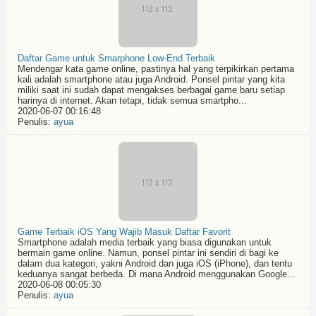
Daftar Game untuk Smarphone Low-End Terbaik
Mendengar kata game online, pastinya hal yang terpikirkan pertama
kali adalah smartphone atau juga Android. Ponsel pintar yang kita
miliki saat ini sudah dapat mengakses berbagai game baru setiap
harinya di internet. Akan tetapi, tidak semua smartpho...
2020-06-07 00:16:48
Penulis:
ayua
Game Terbaik iOS Yang Wajib Masuk Daftar Favorit
Smartphone adalah media terbaik yang biasa digunakan untuk
bermain game online. Namun, ponsel pintar ini sendiri di bagi ke
dalam dua kategori, yakni Android dan juga iOS (iPhone), dan tentu
keduanya sangat berbeda. Di mana Android menggunakan Google...
2020-06-08 00:05:30
Penulis:
ayua