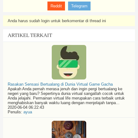
Reddit
Telegram
Anda harus sudah login untuk berkomentar di thread ini
ARTIKEL TERKAIT
Rasakan Sensasi Bertualang di Dunia Virtual Game Gacha
Apakah Anda pernah merasa jenuh dan ingin pergi bertualang ke
negeri yang baru? Sepertinya dunia virtual sangatlah cocok untuk
Anda jelajahi. Permainan virtual life merupakan cara terbaik untuk
menghabiskan banyak waktu luang dengan menjelajah tanpa...
2020-06-04 06:22:43
Penulis:
ayua