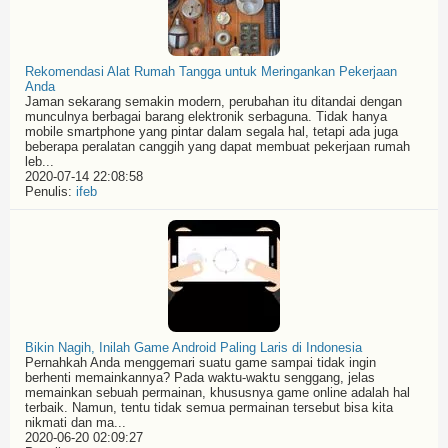
Rekomendasi Alat Rumah Tangga untuk Meringankan Pekerjaan
Anda
Jaman sekarang semakin modern, perubahan itu ditandai dengan
munculnya berbagai barang elektronik serbaguna. Tidak hanya
mobile smartphone yang pintar dalam segala hal, tetapi ada juga
beberapa peralatan canggih yang dapat membuat pekerjaan rumah
leb...
2020-07-14 22:08:58
Penulis:
ifeb
Bikin Nagih, Inilah Game Android Paling Laris di Indonesia
Pernahkah Anda menggemari suatu game sampai tidak ingin
berhenti memainkannya? Pada waktu-waktu senggang, jelas
memainkan sebuah permainan, khususnya game online adalah hal
terbaik. Namun, tentu tidak semua permainan tersebut bisa kita
nikmati dan ma...
2020-06-20 02:09:27