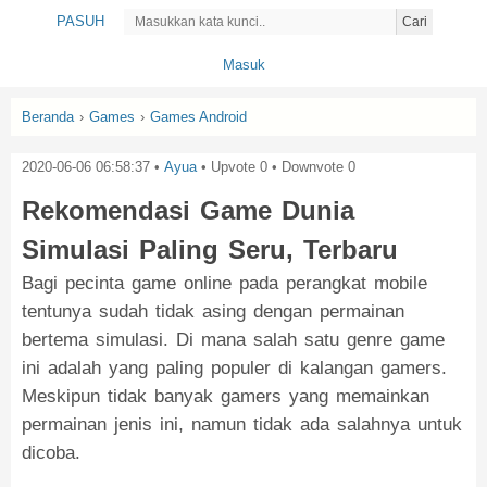
PASUH
Cari
Masuk
Beranda
›
Games
›
Games Android
2020-06-06 06:58:37
•
Ayua
• Upvote
0
• Downvote
0
Rekomendasi Game Dunia
Simulasi Paling Seru, Terbaru
Bagi pecinta game online pada perangkat mobile
tentunya sudah tidak asing dengan permainan
bertema simulasi. Di mana salah satu genre game
ini adalah yang paling populer di kalangan gamers.
Meskipun tidak banyak gamers yang memainkan
permainan jenis ini, namun tidak ada salahnya untuk
dicoba.