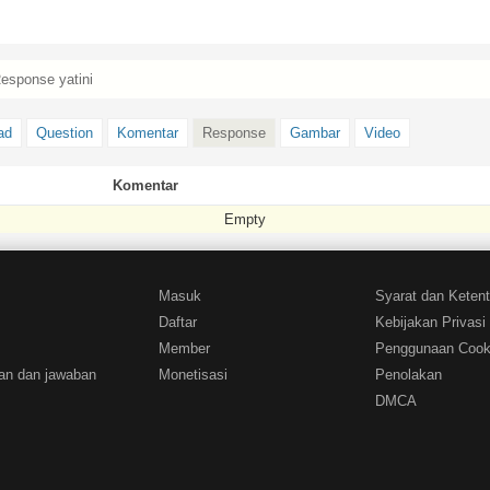
esponse yatini
ad
Question
Komentar
Response
Gambar
Video
Komentar
Empty
Masuk
Syarat dan Keten
Daftar
Kebijakan Privasi
Member
Penggunaan Cook
an dan jawaban
Monetisasi
Penolakan
DMCA