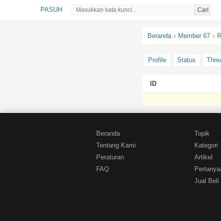
PASUH
Cari
Beranda
›
Member 67
›
R
Profile
Status
Thre
ID
Beranda
Topik
Tentang Kami
Kategori
Peraturan
Artikel
FAQ
Pertanya
Jual Beli