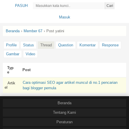
PASUH
Cari
Masuk
Beranda
›
Member 67
›
Post yatini
Profile
Status
Thread
Question
Komentar
Response
Gambar
Video
Typ
Post
e
Cara optimasi SEO agar artikel muncul di no.1 pencarian
Artik
el
bagi blogger pemula
Beranda
Tentang Kami
Peraturan