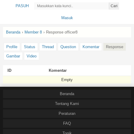
PASUH
Cari
Masuk
Beranda
›
Member 8
›
Response officer8
Profile
Status
Thread
Question
Komentar
Response
Gambar
Video
ID
Komentar
Empty
Beranda
Tentang Kami
Peraturan
FAQ
Topik