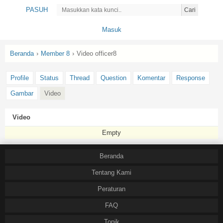
PASUH
Cari
Masuk
Beranda
›
Member 8
›
Video officer8
Profile
Status
Thread
Question
Komentar
Response
Gambar
Video
Video
Empty
Beranda
Tentang Kami
Peraturan
FAQ
Topik