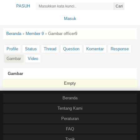
PASUH
Cari
Masuk
Beranda
›
Member 9
›
Gambar officer9
Profile
Status
Thread
Question
Komentar
Response
Gambar
Video
Gambar
Empty
Beranda
Tentang Kami
Peraturan
FAQ
Topik