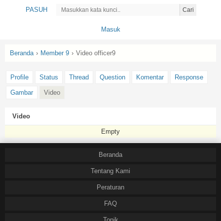
PASUH
Cari
Masuk
Beranda
›
Member 9
›
Video officer9
Profile
Status
Thread
Question
Komentar
Response
Gambar
Video
Video
Empty
Beranda
Tentang Kami
Peraturan
FAQ
Topik