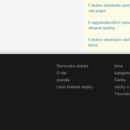
5 druhov domáceho podni
váš príjem
6 najjednoduchších spôso
okrasné rastliny
5 druhov okrasných rastl
doma
Domovská stránka
téma
O nás
kategórie
pravidlá
Články
často kladené otázky
otázky a
Trhovisk