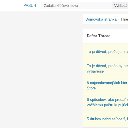
PASUH
Vyhľadá
Domovská stránka
›
Thr
Daftar Thread
To je dôvod, prečo je hra
To je dôvod, prečo by st
vybavenie
5 najpredávanejších hier
Store
6 spôsobov, ako predať 
väčšiemu počtu kupujúc
5 druhov nehnuteľností, 