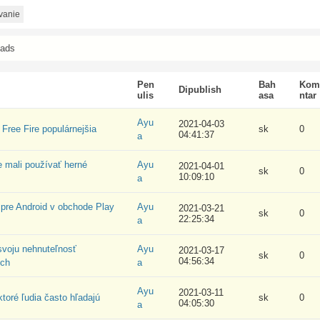
vanie
eads
Pen
Bah
Kom
Dipublish
ulis
asa
ntar
Ayu
2021-04-03
 Free Fire populárnejšia
sk
0
04:41:37
a
e mali používať herné
Ayu
2021-04-01
sk
0
10:09:10
a
 pre Android v obchode Play
Ayu
2021-03-21
sk
0
22:25:34
a
svoju nehnuteľnosť
Ayu
2021-03-17
sk
0
04:56:34
ich
a
Ayu
2021-03-11
ktoré ľudia často hľadajú
sk
0
04:05:30
a