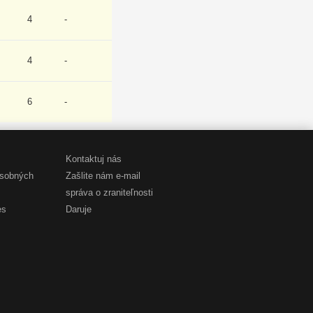
4
-
4
-
6
-
Kontaktuj nás
osobných
Zašlite nám e-mail
správa o zraniteľnosti
es
Daruje