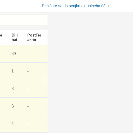
Prihláste sa do svojho aktuálneho účtu
e
Dili
PostTer
hat
akhir
39
-
1
-
3
-
3
-
4
-