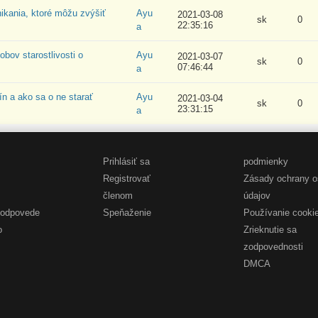
kania, ktoré môžu zvýšiť
Ayu
2021-03-08
sk
0
22:35:16
a
bov starostlivosti o
Ayu
2021-03-07
sk
0
07:46:44
a
ín a ako sa o ne starať
Ayu
2021-03-04
sk
0
23:31:15
a
Prihlásiť sa
podmienky
Registrovať
Zásady ochrany 
členom
údajov
 odpovede
Speňaženie
Používanie cooki
o
Zrieknutie sa
zodpovednosti
DMCA