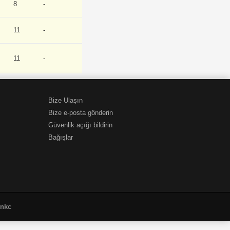
8
-
11
-
11
-
Bize Ulaşın
Bize e-posta gönderin
Güvenlik açığı bildirin
Bağışlar
unkc