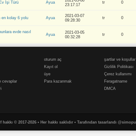
2021-03-08
 Ev İşi Türü
Ayua
tr
0
23:17:17
2021-03-07
 en kolay 6 yolu
Ayua
tr
0
09:28:30
bunlara evde nasıl
2021-03-05
Ayua
tr
0
00:32:28
oturum aç
şartlar ve koşullar
Kayıt ol
Gizlilik Politikası
üye
Çerez kullanımı
e cevaplar
Para kazanmak
Feragatname
i
DMCA
if hakkı © 2017-2026 • Her hakkı saklıdır • Tarafından tasarlandı @simop