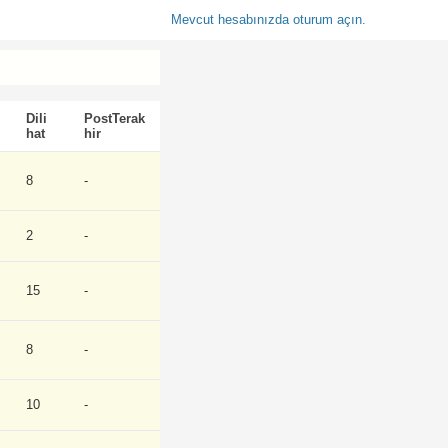
Mevcut hesabınızda oturum açın.
Dili
PostTerak
hat
hir
8
-
2
-
15
-
8
-
10
-