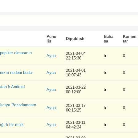
Penu
Baha
Komen
Dipublish
lis
sa
tar
popüler olmasının
2021-04-04
Ayua
tr
0
22:15:36
2021-04-01
ızın nedeni budur
Ayua
tr
0
10:07:43
atan 5 Android
2021-03-22
Ayua
tr
0
00:12:00
lıcıya Pazarlamanın
2021-03-17
Ayua
tr
0
06:15:25
2021-03-11
ığı 5 tür mülk
Ayua
tr
0
04:42:24