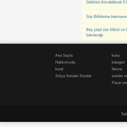
Gelirinizi Artırabilecek 5
Süs Bitkilerine bakmanın
Beş çeşit süs bitkisi ve 
bakılacağı
Ana Sayfa
konu
Hakkımızda
kategori
kural
Nesne
Sıkça Sorulan Sorular
sorular v
Pazar yer
Tel