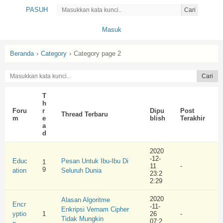
PASUH
Cari
Masuk
Beranda
›
Category
›
Category page 2
T
h
Foru
r
Dipu
Post
Thread Terbaru
m
e
blish
Terakhir
a
d
2020
-12-
Educ
Pesan Untuk Ibu-Ibu Di
1
11
-
9
ation
Seluruh Dunia
23:2
2:29
2020
Alasan Algoritme
Encr
-11-
Enkripsi Vernam Cipher
yptio
1
26
-
Tidak Mungkin
07:2