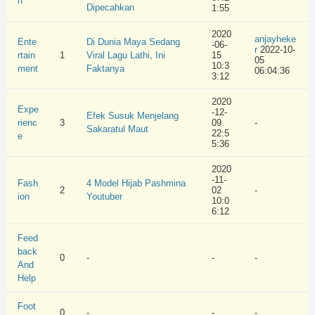
n
Dipecahkan
1:55
2020
anjayheke
Ente
Di Dunia Maya Sedang
-06-
r
2022-10-
rtain
1
Viral Lagu Lathi, Ini
15
05
10:3
ment
Faktanya
06:04:36
3:12
2020
Expe
-12-
Efek Susuk Menjelang
rienc
3
09
-
Sakaratul Maut
22:5
e
5:36
2020
-11-
Fash
4 Model Hijab Pashmina
2
02
-
ion
Youtuber
10:0
6:12
Feed
back
0
-
-
-
And
Help
Foot
0
-
-
-