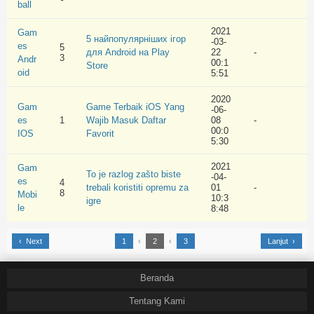
ball
2021
Gam
5 найпопулярніших ігор
-03-
es
5
для Android на Play
22
-
3
Andr
00:1
Store
oid
5:51
2020
Gam
Game Terbaik iOS Yang
-06-
es
1
Wajib Masuk Daftar
08
-
00:0
IOS
Favorit
5:30
2021
Gam
To je razlog zašto biste
-04-
es
4
trebali koristiti opremu za
01
-
8
Mobi
10:3
igre
le
8:48
‹ Next
1
‹
2
‹
3
Lanjut ›
Beranda
Tentang Kami