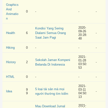
Graphics
And
0
-
-
-
Animatio
n
2020-
Kondisi Yang Sering
09-26
Health
6
Dialami Semua Orang
-
20:28:
Saat Jam Pagi
48
Hiking
0
-
-
-
2021-
Sekolah Jaman Kompeni
01-28
History
2
-
03:50:
Belanda Di Indonesia
53
HTML
0
-
-
-
2021-
5 loại tài sản mà mọi
9
03-11
Idea
-
9
04:50:
người thường tìm kiếm
13
2021-
Mau Download Jurnal