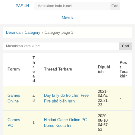
PASUH
Cari
Masuk
Beranda
›
Category
›
Category page 3
T
h
Pos
r
Dipubl
t
Forum
Thread Terbaru
e
ish
Tera
a
khir
d
2021-
Games
Đây là lý do trò chơi Free
4
04-04
-
8
22:21:
Online
Fire phổ biến hơn
23
2020-
Games
Hindari Game Online PC
06-10
1
-
04:57:
PC
Boros Kuota Ini
53