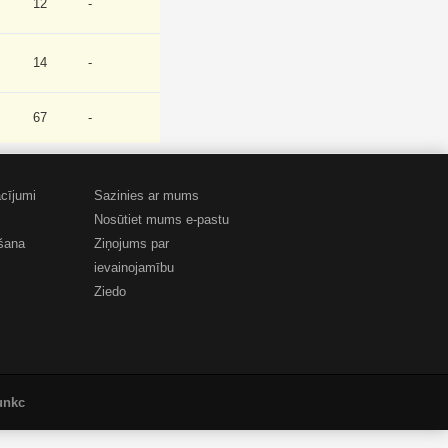
12
-
14
-
67
-
cījumi
Sazinies ar mums
Nosūtiet mums e-pastu
šana
Ziņojums par
ievainojamību
Ziedo
unkc