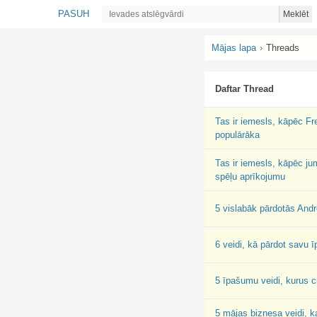
PASUH
Meklēt
Mājas lapa
›
Threads
Daftar Thread
Tas ir iemesls, kāpēc Fre
populārāka
Tas ir iemesls, kāpēc ju
spēļu aprīkojumu
5 vislabāk pārdotās Andr
6 veidi, kā pārdot savu 
5 īpašumu veidi, kurus c
5 mājas biznesa veidi, ka