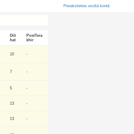
Pierakstieties esošā kontā
Dili
PostTera
hat
khir
10
-
7
-
5
-
13
-
13
-