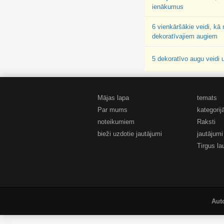
ienākumus
6 vienkāršākie veidi, kā 
dekoratīvajiem augiem
5 dekoratīvo augu veidi
Mājas lapa
temats
Par mums
kategorij
noteikumiem
Raksti
bieži uzdotie jautājumi
jautājumi
Tirgus l
Aut