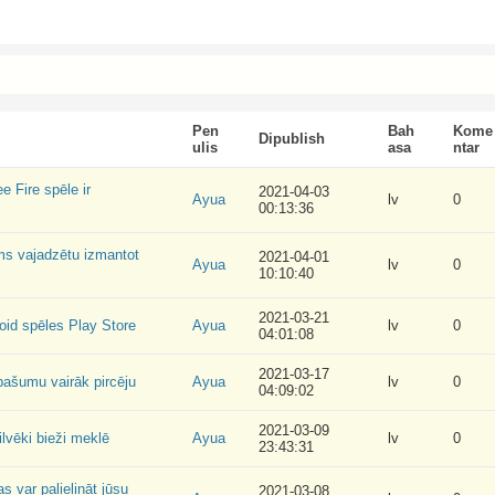
Pen
Bah
Kome
Dipublish
ulis
asa
ntar
e Fire spēle ir
2021-04-03
Ayua
lv
0
00:13:36
ms vajadzētu izmantot
2021-04-01
Ayua
lv
0
10:10:40
2021-03-21
oid spēles Play Store
Ayua
lv
0
04:01:08
2021-03-17
īpašumu vairāk pircēju
Ayua
lv
0
04:09:02
2021-03-09
ilvēki bieži meklē
Ayua
lv
0
23:43:31
s var palielināt jūsu
2021-03-08