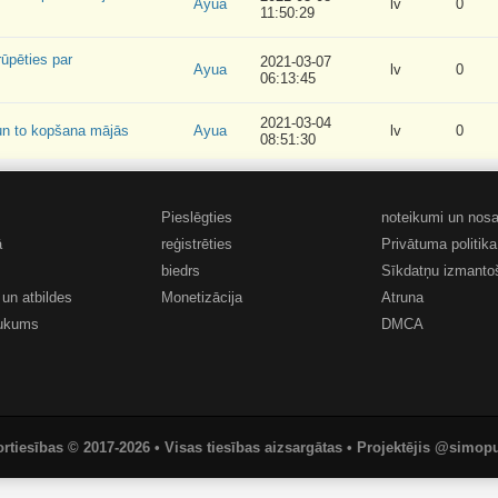
Ayua
lv
0
11:50:29
rūpēties par
2021-03-07
Ayua
lv
0
06:13:45
2021-03-04
 un to kopšana mājās
Ayua
lv
0
08:51:30
Pieslēgties
noteikumi un nosa
ā
reģistrēties
Privātuma politika
biedrs
Sīkdatņu izmanto
 un atbildes
Monetizācija
Atruna
aukums
DMCA
ortiesības © 2017-2026 • Visas tiesības aizsargātas • Projektējis @simop