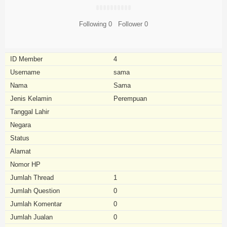
Following
0
Follower
0
ID Member
4
Username
sama
Nama
Sama
Jenis Kelamin
Perempuan
Tanggal Lahir
Negara
Status
Alamat
Nomor HP
Jumlah Thread
1
Jumlah Question
0
Jumlah Komentar
0
Jumlah Jualan
0