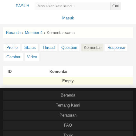
PASUH
Cari
Masuk
Beranda
›
Member 4
›
Komentar sama
Profile
Status
Thread
Question
Komentar
Response
Gambar
Video
ID
Komentar
Empty
Beranda
Tentang Kami
Peraturan
FAQ
Topik