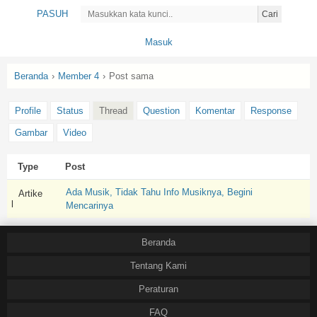
PASUH
Cari
Masuk
Beranda
›
Member 4
›
Post sama
Profile
Status
Thread
Question
Komentar
Response
Gambar
Video
Type
Post
Ada Musik, Tidak Tahu Info Musiknya, Begini
Artike
l
Mencarinya
Beranda
Tentang Kami
Peraturan
FAQ