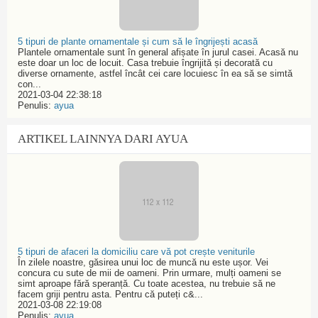
5 tipuri de plante ornamentale și cum să le îngrijești acasă
Plantele ornamentale sunt în general afișate în jurul casei. Acasă nu
este doar un loc de locuit. Casa trebuie îngrijită și decorată cu
diverse ornamente, astfel încât cei care locuiesc în ea să se simtă
con...
2021-03-04 22:38:18
Penulis:
ayua
ARTIKEL LAINNYA DARI AYUA
5 tipuri de afaceri la domiciliu care vă pot crește veniturile
În zilele noastre, găsirea unui loc de muncă nu este ușor. Vei
concura cu sute de mii de oameni. Prin urmare, mulți oameni se
simt aproape fără speranță. Cu toate acestea, nu trebuie să ne
facem griji pentru asta. Pentru că puteți c&...
2021-03-08 22:19:08
Penulis:
ayua