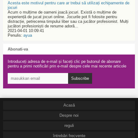
Acesta este motivul pentru care ar trebui să utilizați echipamente de
jocuri
Acum o mulțime de oameni joacă jocuri. Există o mulțime de
experiență de jucat jocuri online. Jocurile pot fi folosite pentru
distracție, petrecerea timpului liber sau ca jucător profesionist. Mulți
jucători profesioniști de renume adoră...
2021-04-01 10:09:41
Penulis:
ayua
Abonati-va
Introduceți adresa de e-mail și faceți clic pe butonul de abonare
pentru a primi notificări prin e-mail despre cele mai recente articole
Subscribe
Acasă
Despre noi
reguli
întrebări frecvente