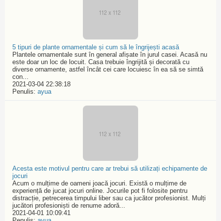
5 tipuri de plante ornamentale și cum să le îngrijești acasă
Plantele ornamentale sunt în general afișate în jurul casei. Acasă nu
este doar un loc de locuit. Casa trebuie îngrijită și decorată cu
diverse ornamente, astfel încât cei care locuiesc în ea să se simtă
con...
2021-03-04 22:38:18
Penulis:
ayua
Acesta este motivul pentru care ar trebui să utilizați echipamente de
jocuri
Acum o mulțime de oameni joacă jocuri. Există o mulțime de
experiență de jucat jocuri online. Jocurile pot fi folosite pentru
distracție, petrecerea timpului liber sau ca jucător profesionist. Mulți
jucători profesioniști de renume adoră...
2021-04-01 10:09:41
Penulis:
ayua