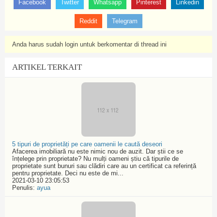
Facebook
Twitter
Whatsapp
Pinterest
Linkedin
Reddit
Telegram
Anda harus sudah login untuk berkomentar di thread ini
ARTIKEL TERKAIT
5 tipuri de proprietăți pe care oamenii le caută deseori
Afacerea imobiliară nu este nimic nou de auzit. Dar știi ce se
înțelege prin proprietate? Nu mulți oameni știu că tipurile de
proprietate sunt bunuri sau clădiri care au un certificat ca referință
pentru proprietate. Deci nu este de mi...
2021-03-10 23:05:53
Penulis:
ayua