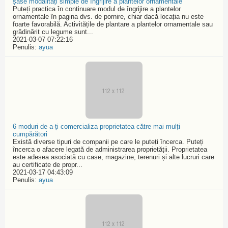
șase modalități simple de îngrijire a plantelor ornamentale
Puteți practica în continuare modul de îngrijire a plantelor
ornamentale în pagina dvs. de pornire, chiar dacă locația nu este
foarte favorabilă. Activitățile de plantare a plantelor ornamentale sau
grădinărit cu legume sunt...
2021-03-07 07:22:16
Penulis:
ayua
6 moduri de a-ți comercializa proprietatea către mai mulți
cumpărători
Există diverse tipuri de companii pe care le puteți încerca. Puteți
încerca o afacere legată de administrarea proprietății. Proprietatea
este adesea asociată cu case, magazine, terenuri și alte lucruri care
au certificate de propr...
2021-03-17 04:43:09
Penulis:
ayua