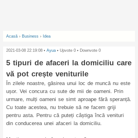
Acasă
›
Business
›
Idea
2021-03-08 22:19:08
•
Ayua
• Upvote
0
• Downvote
0
5 tipuri de afaceri la domiciliu care
vă pot crește veniturile
În zilele noastre, găsirea unui loc de muncă nu este
ușor. Vei concura cu sute de mii de oameni. Prin
urmare, mulți oameni se simt aproape fără speranță.
Cu toate acestea, nu trebuie să ne facem griji
pentru asta. Pentru că puteți câștiga încă venituri
din conducerea unei afaceri la domiciliu.