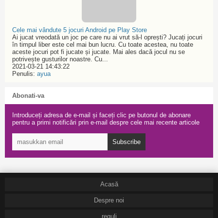
Cele mai vândute 5 jocuri Android pe Play Store
Ai jucat vreodată un joc pe care nu ai vrut să-l oprești? Jucați jocuri
în timpul liber este cel mai bun lucru. Cu toate acestea, nu toate
aceste jocuri pot fi jucate și jucate. Mai ales dacă jocul nu se
potrivește gusturilor noastre. Cu...
2021-03-21 14:43:22
Penulis:
ayua
Abonati-va
Introduceți adresa de e-mail și faceți clic pe butonul de abonare
pentru a primi notificări prin e-mail despre cele mai recente articole
Subscribe
Acasă
Despre noi
reguli