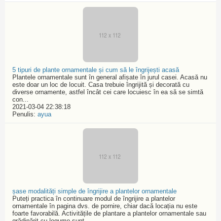
5 tipuri de plante ornamentale și cum să le îngrijești acasă
Plantele ornamentale sunt în general afișate în jurul casei. Acasă nu
este doar un loc de locuit. Casa trebuie îngrijită și decorată cu
diverse ornamente, astfel încât cei care locuiesc în ea să se simtă
con...
2021-03-04 22:38:18
Penulis:
ayua
șase modalități simple de îngrijire a plantelor ornamentale
Puteți practica în continuare modul de îngrijire a plantelor
ornamentale în pagina dvs. de pornire, chiar dacă locația nu este
foarte favorabilă. Activitățile de plantare a plantelor ornamentale sau
grădinărit cu legume sunt...