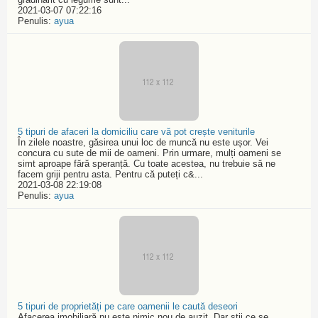
2021-03-07 07:22:16
Penulis:
ayua
5 tipuri de afaceri la domiciliu care vă pot crește veniturile
În zilele noastre, găsirea unui loc de muncă nu este ușor. Vei
concura cu sute de mii de oameni. Prin urmare, mulți oameni se
simt aproape fără speranță. Cu toate acestea, nu trebuie să ne
facem griji pentru asta. Pentru că puteți c&...
2021-03-08 22:19:08
Penulis:
ayua
5 tipuri de proprietăți pe care oamenii le caută deseori
Afacerea imobiliară nu este nimic nou de auzit. Dar știi ce se