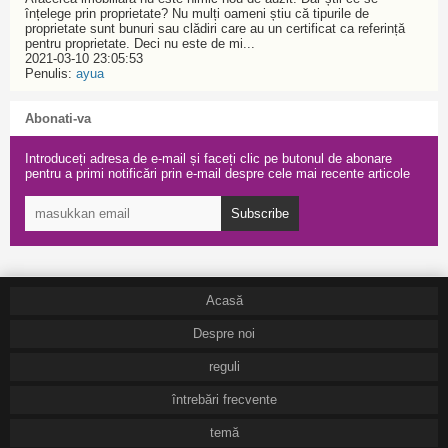
înțelege prin proprietate? Nu mulți oameni știu că tipurile de
proprietate sunt bunuri sau clădiri care au un certificat ca referință
pentru proprietate. Deci nu este de mi...
2021-03-10 23:05:53
Penulis:
ayua
Abonati-va
Introduceți adresa de e-mail și faceți clic pe butonul de abonare
pentru a primi notificări prin e-mail despre cele mai recente articole
Subscribe
Acasă
Despre noi
reguli
întrebări frecvente
temă