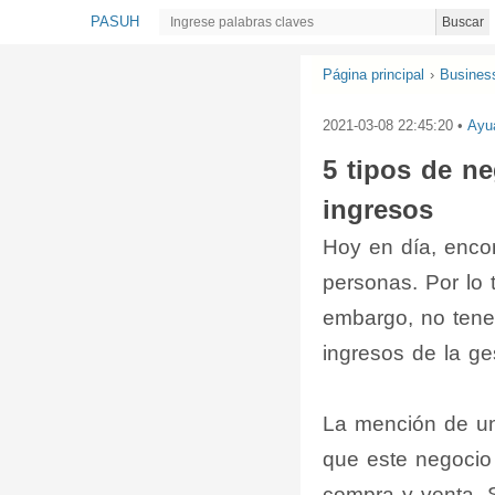
PASUH
Buscar
Página principal
›
Busines
2021-03-08 22:45:20
•
Ayu
5 tipos de n
ingresos
Hoy en día, encon
personas. Por lo
embargo, no tene
ingresos de la g
La mención de un
que este negocio
compra y venta. 