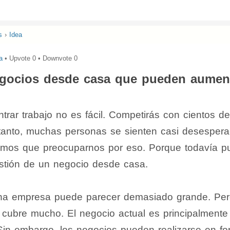
s
›
Idea
a
• Upvote
0
• Downvote
0
egocios desde casa que pueden aumen
trar trabajo no es fácil. Competirás con cientos d
 tanto, muchas personas se sienten casi desespera
mos que preocuparnos por eso. Porque todavía p
estión de un negocio desde casa.
a empresa puede parecer demasiado grande. Per
 cubre mucho. El negocio actual es principalmente
Sin embargo, los negocios pueden realizarse en f