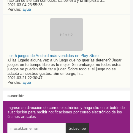
habitan se sientan cómodos. La belleza y la limpieza d...
2021-03-04 23:55:33
Penulis:
ayua
Los 5 juegos de Android más vendidos en Play Store
¿Has jugado alguna vez a un juego que no querías detener? Jugar
juegos en tu tiempo libre es lo mejor. Sin embargo, no todos estos
juegos se pueden disfrutar y jugar. Sobre todo si el juego no se
adapta a nuestros gustos. Sin embargo, h...
2021-03-21 22:30:47
Penulis:
ayua
suscribir
Ingrese su dirección de correo electrónico y haga clic en el botón de
suscripción para recibir notificaciones por correo electrónico de los
últimos artículos
Subscribe