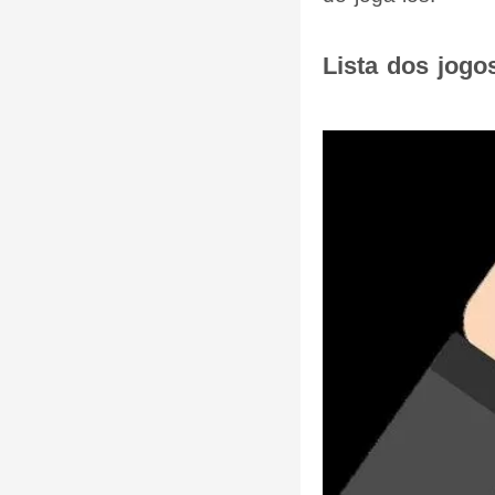
Lista dos jogo