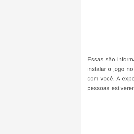
Essas são inform
instalar o jogo n
com você. A expe
pessoas estivere