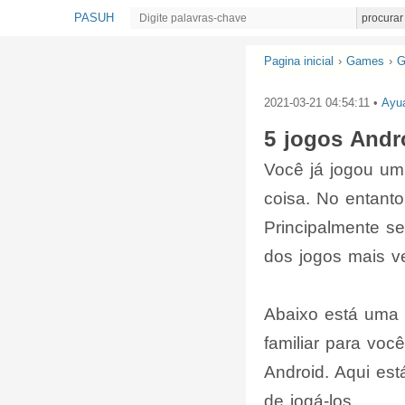
PASUH
procurar
Pagina inicial
›
Games
›
G
2021-03-21 04:54:11
•
Ayu
5 jogos Andr
Você já jogou um
coisa. No entant
Principalmente s
dos jogos mais v
Abaixo está uma l
familiar para voc
Android. Aqui est
de jogá-los.