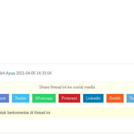
oleh
Ayua
2021-04-05 14:33:04
Share thread ini ke sosial media
ook
Twitter
Whatsapp
Pinterest
Linkedin
Reddit
Te
tuk berkomentar di thread ini