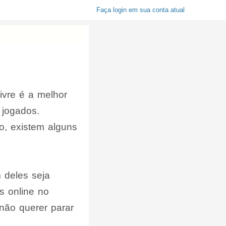
Faça login em sua conta atual
ivre é a melhor
 jogados.
o, existem alguns
 deles seja
s online no
 não querer parar