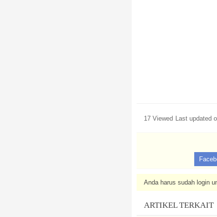
17 Viewed
Last updated 
Faceb
Anda harus sudah login un
ARTIKEL TERKAIT