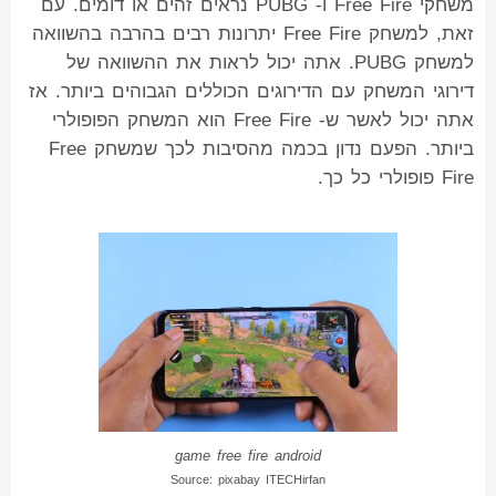
משחקי Free Fire ו- PUBG נראים זהים או דומים. עם
זאת, למשחק Free Fire יתרונות רבים בהרבה בהשוואה
למשחק PUBG. אתה יכול לראות את ההשוואה של
דירוגי המשחק עם הדירוגים הכוללים הגבוהים ביותר. אז
אתה יכול לאשר ש- Free Fire הוא המשחק הפופולרי
ביותר. הפעם נדון בכמה מהסיבות לכך שמשחק Free
Fire פופולרי כל כך.
game free fire android
Source: pixabay ITECHirfan