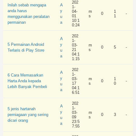
202
Inilah sebab mengapa
A
1-
anda harus
y
04-
m
1
0
-
01
s
1
menggunakan peralatan
u
10:1
permainan
a
0:24
202
A
1-
5 Permainan Android
y
03-
m
0
5
-
21
s
Terlaris di Play Store
u
04:1
a
1:15
202
A
1-
6 Cara Memasarkan
y
03-
m
1
Harta Anda kepada
0
-
17
s
0
u
Lebih Banyak Pembeli
04:1
a
6:51
202
A
1-
5 jenis hartanah
y
03-
m
perniagaan yang sering
0
3
-
09
s
u
dicari orang
23:5
a
7:55