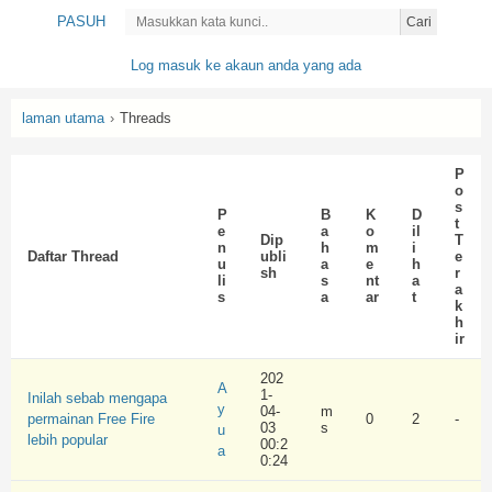
PASUH
Cari
Log masuk ke akaun anda yang ada
laman utama
›
Threads
P
o
s
P
B
K
D
t
e
a
o
il
Dip
T
n
h
m
i
Daftar Thread
ubli
e
u
a
e
h
sh
r
li
s
nt
a
a
s
a
ar
t
k
h
ir
202
A
1-
Inilah sebab mengapa
y
04-
m
permainan Free Fire
0
2
-
03
s
u
lebih popular
00:2
a
0:24