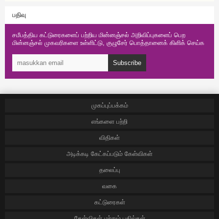
பதிவு
சமீபத்திய கட்டுரைகளைப் பற்றிய மின்னஞ்சல் அறிவிப்புகளைப் பெற
மின்னஞ்சல் முகவரிகளை உள்ளிட்டு, குழுசேர் பொத்தானைக் கிளிக் செய்க
Subscribe
முகப்புப்பக்கம்
எங்களை பற்றி
விதிகள்
அடிக்கடி கேட்கப்படும் கேள்விகள்
தலைப்பு
வகை
கட்டுரைகள்
கேள்விகள் மற்றும் பதில்கள்