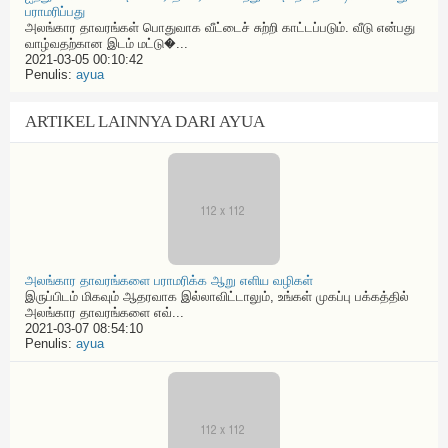
பராமரிப்பது
அலங்கார தாவரங்கள் பொதுவாக வீட்டைச் சுற்றி காட்டப்படும். வீடு என்பது
வாழ்வதற்கான இடம் மட்டு�...
2021-03-05 00:10:42
Penulis:
ayua
ARTIKEL LAINNYA DARI AYUA
அலங்கார தாவரங்களை பராமரிக்க ஆறு எளிய வழிகள்
இருப்பிடம் மிகவும் ஆதரவாக இல்லாவிட்டாலும், உங்கள் முகப்பு பக்கத்தில்
அலங்கார தாவரங்களை எவ்...
2021-03-07 08:54:10
Penulis:
ayua