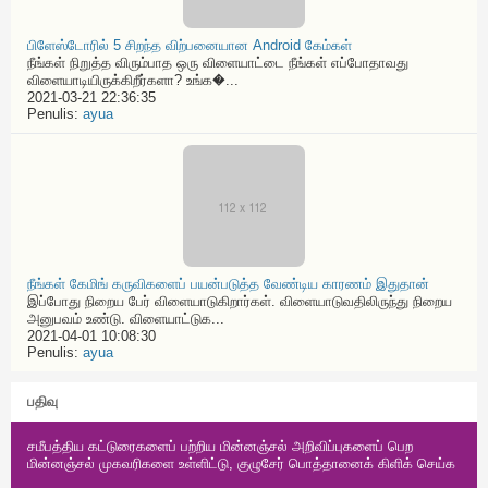
பிளேஸ்டோரில் 5 சிறந்த விற்பனையான Android கேம்கள்
நீங்கள் நிறுத்த விரும்பாத ஒரு விளையாட்டை நீங்கள் எப்போதாவது
விளையாடியிருக்கிறீர்களா? உங்க�...
2021-03-21 22:36:35
Penulis:
ayua
நீங்கள் கேமிங் கருவிகளைப் பயன்படுத்த வேண்டிய காரணம் இதுதான்
இப்போது நிறைய பேர் விளையாடுகிறார்கள். விளையாடுவதிலிருந்து நிறைய
அனுபவம் உண்டு. விளையாட்டுக...
2021-04-01 10:08:30
Penulis:
ayua
பதிவு
சமீபத்திய கட்டுரைகளைப் பற்றிய மின்னஞ்சல் அறிவிப்புகளைப் பெற
மின்னஞ்சல் முகவரிகளை உள்ளிட்டு, குழுசேர் பொத்தானைக் கிளிக் செய்க