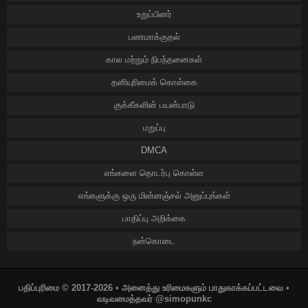
உறுப்பினர்
பணமாக்குதல்
கால மற்றும் நிபந்தனைகள்
தனியுரிமைக் கொள்கை
குக்கீகளின் பயன்பாடு
மறுப்பு
DMCA
எங்களை தொடர்பு கொள்ள
எங்களுக்கு ஒரு மின்னஞ்சல் அனுப்புங்கள்
பாதிப்பு அறிக்கை
நன்கொடை
பதிப்புரிமை © 2017-2026 • அனைத்து உரிமைகளும் பாதுகாக்கப்பட்டவை •
வடிவமைத்தவர் @simopunkc