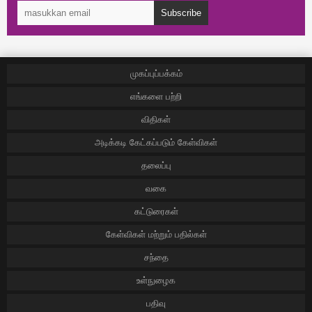
Subscribe
முகப்புப்பக்கம்
எங்களை பற்றி
விதிகள்
அடிக்கடி கேட்கப்படும் கேள்விகள்
தலைப்பு
வகை
கட்டுரைகள்
கேள்விகள் மற்றும் பதில்கள்
சந்தை
உள்நுழைக
பதிவு