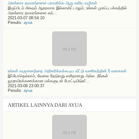
அலங்கார தாவரங்களை பராமரிக்க ஆறு எளிய வழிகள்
இருப்பிடம் மிகவும் ஆதரவாக இல்லாவிட்டாலும், உங்கள் முகப்பு பக்கத்தில்
அலங்கார தாவரங்களை எவ்...
2021-03-07 08:54:10
Penulis:
ayua
உங்கள் வருமானத்தை அதிகரிக்கக்கூடிய வீட்டு வணிகத்தின் 5 வகைகள்
இப்போதெல்லாம், வேலை தேடுவது எளிதானது அல்ல. நீங்கள்
நூறாயிரக்கணக்கான மக்களுடன் போட்டியிடுவீ...
2021-03-08 23:00:37
Penulis:
ayua
ARTIKEL LAINNYA DARI AYUA