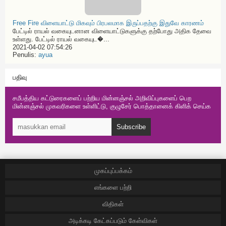
Free Fire விளையாட்டு மிகவும் பிரபலமாக இருப்பதற்கு இதுவே காரணம்
பேட்டில் ராயல் வகையுடனான விளையாட்டுகளுக்கு தற்போது அதிக தேவை
உள்ளது. பேட்டில் ராயல் வகையுட�...
2021-04-02 07:54:26
Penulis:
ayua
பதிவு
சமீபத்திய கட்டுரைகளைப் பற்றிய மின்னஞ்சல் அறிவிப்புகளைப் பெற
மின்னஞ்சல் முகவரிகளை உள்ளிட்டு, குழுசேர் பொத்தானைக் கிளிக் செய்க
Subscribe
முகப்புப்பக்கம்
எங்களை பற்றி
விதிகள்
அடிக்கடி கேட்கப்படும் கேள்விகள்