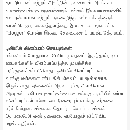
தயாரிப்புகள் மற்றும் அவற்றின் நன்மைகள் அடங்கிய
வலைத்தளத்தை உருவாக்கவும். உங்கள் இணையதளத்தில்
சுவாரஸ்யமான மற்றும் தகவலறிந்த உள்ளடக்கத்தைக்
காண்பி. ஒரு வலைத்தளத்தை இலவசமாக உருவாக்க
"blogger" போன்ற இலவச சேவைகளைப் பயன்படுத்தலாம்.
டிவியில் விளம்பரம் செய்யுங்கள்
உங்களிடம் போதுமான பெரிய மூலதனம் இருந்தால், டிவி
ஊடகங்களில் விளம்பரப்படுத்த முயற்சிக்க
பரிந்துரைக்கப்படுகிறது. டிவியில் விளம்பரம் பல
வாங்குபவர்களை ஈர்ப்பதில் மிகவும் பயனுள்ளதாக
இருக்கிறது, ஏனெனில் அதன் பரந்த அளவிலான
அணுகல். டிவி பல தசாப்தங்களாக உள்ளது. டிவியில் உள்ள
விளம்பரங்கள் எல்லா வயதினரையும் வாங்குபவர்களை
ஈர்க்கின்றன. உங்களை தொடர்பு கொள்ள உங்கள்
தொலைபேசி எண் தகவலை எப்போதும் விட்டுவிட
மறக்காதீர்கள்.