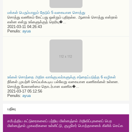
மக்கள் பெரும்பாலும் தேடும் 5 வகையான சொத்து
சொத்து வணிகம் கேட்பது ஒன்றும் புதிதல்ல. ஆனால் சொத்து என்றால்
என்ன என்று உங்களுக்குத் தெரியு�...
2021-03-11 04:26:43
Penulis:
ayua
உங்கள் சொத்தை அதிக வாங்குபவர்களுக்கு சந்தைப்படுத்த 6 வழிகள்
நீங்கள் முயற்சி செய்யக்கூடிய பல்வேறு வகையான வணிகங்கள் உள்ளன.
சொத்து மேலாண்மை தொடர்பான வணிக�...
2021-03-17 05:12:56
Penulis:
ayua
பதிவு
சமீபத்திய கட்டுரைகளைப் பற்றிய மின்னஞ்சல் அறிவிப்புகளைப் பெற
மின்னஞ்சல் முகவரிகளை உள்ளிட்டு, குழுசேர் பொத்தானைக் கிளிக் செய்க