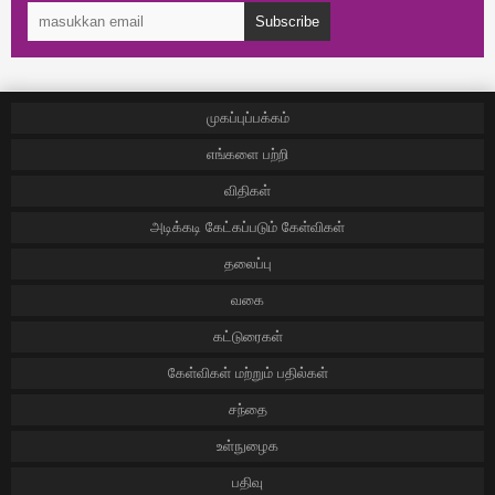
Subscribe
முகப்புப்பக்கம்
எங்களை பற்றி
விதிகள்
அடிக்கடி கேட்கப்படும் கேள்விகள்
தலைப்பு
வகை
கட்டுரைகள்
கேள்விகள் மற்றும் பதில்கள்
சந்தை
உள்நுழைக
பதிவு