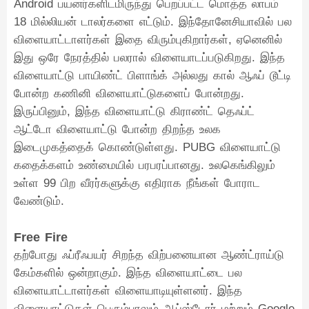
Android பயனர்களிடமிருந்து பெறப்பட்ட மொத்த லாபம்
18 மில்லியன் டாலர்களை எட்டும். இந்தோனேசியாவில் பல
விளையாட்டாளர்கள் இதை விரும்புகிறார்கள், ஏனெனில்
இது ஒரே நேரத்தில் பலரால் விளையாடப்படுகிறது. இந்த
விளையாட்டு பாயிண்ட் பிளாங்க் அல்லது கால் ஆஃப் டூட்டி
போன்ற கணினி விளையாட்டுகளைப் போன்றது.
இருப்பினும், இந்த விளையாட்டு கிராண்ட் தெஃப்ட்
ஆட்டோ விளையாட்டு போன்ற திறந்த உலக
இடைமுகத்தைக் கொண்டுள்ளது. PUBG விளையாட்டு
கதைக்களம் உண்மையில் பரபரப்பானது. உலகெங்கிலும்
உள்ள 99 பிற வீரர்களுக்கு எதிராக நீங்கள் போராட
வேண்டும்.
Free Fire
தற்போது ஃப்ரீஃபயர் சிறந்த விற்பனையான ஆண்ட்ராய்டு
கேம்களில் ஒன்றாகும். இந்த விளையாட்டை பல
விளையாட்டாளர்கள் விளையாடியுள்ளனர். இந்த
விளையாட்டுகள் பெரும்பாலும் ஆப்ஸ்டோர் மற்றும் Google