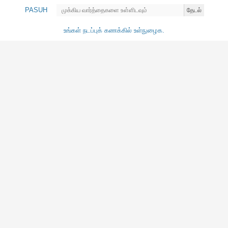
PASUH
தேடல்
உங்கள் நடப்புக் கணக்கில் உள்நுழைக.